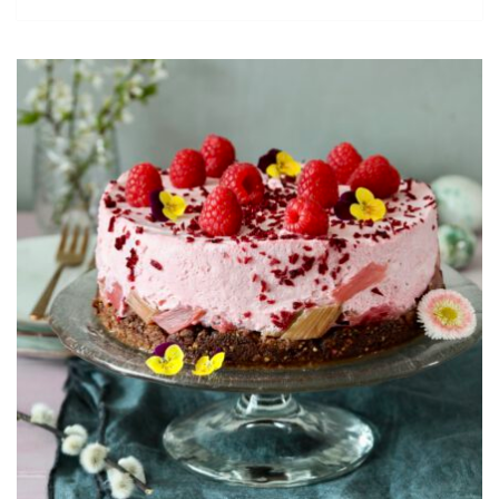
PADRON-
SPIESSE
VOM
GRILL
MIT
ZITRONEN-
AIOLI-
DIP