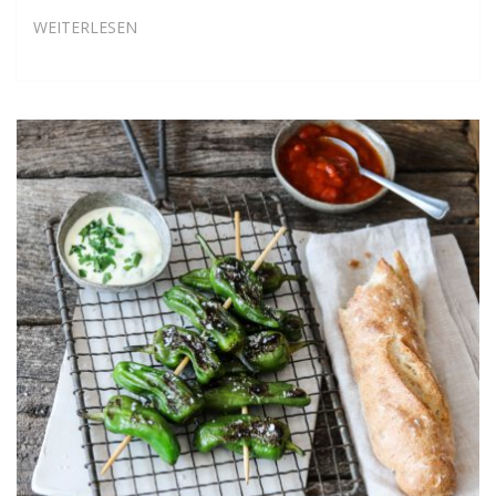
SPARGEL-
WEITERLESEN
INGWER-
KOKOSSUPPE
MIT
KORIANDER-
LIMETTEN-
ÖL
UND
GERÖSTETEN
CASHEWKERNEN