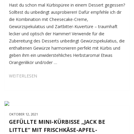
Hast du schon mal Kürbispüree in einem Dessert gegessen?
Solltest du unbedingt ausprobieren! Dafür empfehle ich dir
die Kombination mit Cheesecake-Creme,
Gewürzspekulatius und Zartbitter-Kuvertüre – traumhaft
lecker und optisch der Hammer! Verwende für die
Zubereitung des Desserts unbedingt Gewürzspekulatius, die
enthaltenen Gewürze harmonieren perfekt mit Kürbis und
geben ihm ein unwiderstehliches Herbstaroma! Etwas
Orangenlikör und/oder …
CHEESECAKE-
WEITERLESEN
CREME
MIT
KÜRBIS-
SWIRL
UND
OKTOBER 12, 2021
GEWÜRZSPEKULATIUS-
GEFÜLLTE MINI-KÜRBISSE „JACK BE
SCHOKO-
LITTLE“ MIT FRISCHKÄSE-APFEL-
CRUNCH