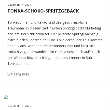
CHEESECAKE-
DEZEMBER 4, 2021
DATTELKARAMELL-
TONKA-SCHOKO-SPRITZGEBÄCK
FROSTINGS
Tonkabohnen und Kakao sind das geschmackliche
Traumpaar in diesem zart-mürben Spritzgebäck! Mürbeteig
gerührt und nicht geknetet: Der perfekte Spritzgebäckteig
extra für den Spritzbeutel! Das Tolle daran, der Teig kommt
ohne Ei aus. Wird dadurch besonders zart und lässt sich
einfach vegan abwandeln! Ein Hochgenuss auch außerhalb
der Weihnachtszeit! Ich legen übrigens immer ein Stück
Tonkabohne …
TONKA-
WEITERLESEN
SCHOKO-
SPRITZGEBÄCK
DEZEMBER 3, 2021