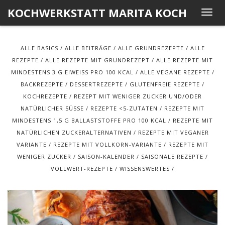
Skip
KOCHWERKSTATT MARITA KOCH
T
to
o
content
g
ALLE BASICS
ALLE BEITRÄGE
ALLE GRUNDREZEPTE
ALLE
g
REZEPTE
ALLE REZEPTE MIT GRUNDREZEPT
ALLE REZEPTE MIT
l
MINDESTENS 3 G EIWEISS PRO 100 KCAL
ALLE VEGANE REZEPTE
e
BACKREZEPTE
DESSERTREZEPTE
GLUTENFREIE REZEPTE
n
KOCHREZEPTE
REZEPT MIT WENIGER ZUCKER UND/ODER
a
NATÜRLICHER SÜSSE
REZEPTE <5-ZUTATEN
REZEPTE MIT
v
MINDESTENS 1,5 G BALLASTSTOFFE PRO 100 KCAL
REZEPTE MIT
i
NATÜRLICHEN ZUCKERALTERNATIVEN
REZEPTE MIT VEGANER
g
VARIANTE
REZEPTE MIT VOLLKORN-VARIANTE
REZEPTE MIT
a
WENIGER ZUCKER
SAISON-KALENDER
SAISONALE REZEPTE
t
VOLLWERT-REZEPTE
WISSENSWERTES
i
o
n