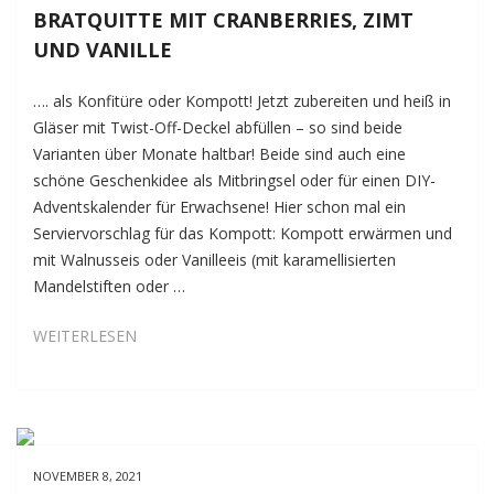
PERFEKTES
BRATQUITTE MIT CRANBERRIES, ZIMT
MÜRBETEIG-
UND VANILLE
GEBÄCK!
…. als Konfitüre oder Kompott! Jetzt zubereiten und heiß in
Gläser mit Twist-Off-Deckel abfüllen – so sind beide
Varianten über Monate haltbar! Beide sind auch eine
schöne Geschenkidee als Mitbringsel oder für einen DIY-
Adventskalender für Erwachsene! Hier schon mal ein
Serviervorschlag für das Kompott: Kompott erwärmen und
mit Walnusseis oder Vanilleeis (mit karamellisierten
Mandelstiften oder …
BRATQUITTE
WEITERLESEN
MIT
CRANBERRIES,
ZIMT
UND
VANILLE
NOVEMBER 8, 2021