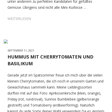
unter anderem zu perfekten Kandidaten für gefülltes
Gemüse. Übrigens sind nicht alle Mini-Kürbisse …
ESSBARE
WEITERLESEN
MINI-
KÜRBISSE
AUSWÄHLEN
UND
ZUM
SEPTEMBER 11, 2021
FÜLLEN
HUMMUS MIT CHERRYTOMATEN UND
VORBEREITEN
BASILIKUM
Gerade jetzt im Spätsommer freue ich mich über die vielen
kleinen Cherrytomaten, die ich noch in unserem Garten und
Gewächshaus sammeln kann. Meine Lieblingssorten
durften mit auf das Foto: Aprikosenkirsche (klein, orange),
Friday (rot, rund/oval), Sunrise Bumblebee (gelbe/orange
gestreift) und Tomatoberry (erdbeerförmig). Natürlich
kannst du jede Sorte deiner Wahl verwenden! Da es gestern