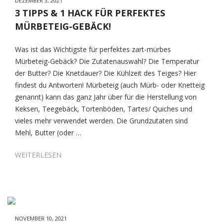
DEZEMBER 3, 2021
ORANGENMARMELADE
3 TIPPS & 1 HACK FÜR PERFEKTES
MÜRBETEIG-GEBÄCK!
Was ist das Wichtigste für perfektes zart-mürbes
Mürbeteig-Gebäck? Die Zutatenauswahl? Die Temperatur
der Butter? Die Knetdauer? Die Kühlzeit des Teiges? Hier
findest du Antworten! Mürbeteig (auch Mürb- oder Knetteig
genannt) kann das ganz Jahr über für die Herstellung von
Keksen, Teegebäck, Tortenböden, Tartes/ Quiches und
vieles mehr verwendet werden. Die Grundzutaten sind
Mehl, Butter (oder …
3
WEITERLESEN
TIPPS
&
1
HACK
FÜR
NOVEMBER 10, 2021