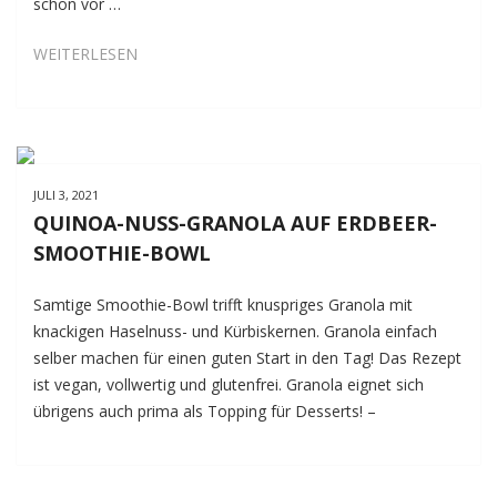
schon vor …
GRATINIERTE
WEITERLESEN
AUBERGINEN-
BITES
MIT
VEGGIE-
BOLOGNESE
JULI 3, 2021
UND
QUINOA-NUSS-GRANOLA AUF ERDBEER-
KÄSE
SMOOTHIE-BOWL
Samtige Smoothie-Bowl trifft knuspriges Granola mit
knackigen Haselnuss- und Kürbiskernen. Granola einfach
selber machen für einen guten Start in den Tag! Das Rezept
ist vegan, vollwertig und glutenfrei. Granola eignet sich
übrigens auch prima als Topping für Desserts! –