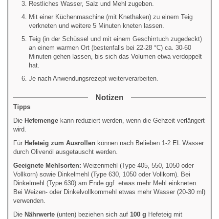
Restliches Wasser, Salz und Mehl zugeben.
Mit einer Küchenmaschine (mit Knethaken) zu einem Teig
verkneten und weitere 5 Minuten kneten lassen.
Teig (in der Schüssel und mit einem Geschirrtuch zugedeckt)
an einem warmen Ort (bestenfalls bei 22-28 °C) ca. 30-60
Minuten gehen lassen, bis sich das Volumen etwa verdoppelt
hat.
Je nach Anwendungsrezept weiterverarbeiten.
Notizen
Tipps
Die
Hefemenge
kann reduziert werden, wenn die Gehzeit verlängert
wird.
Für
Hefeteig zum Ausrollen
können nach Belieben 1-2 EL Wasser
durch Olivenöl ausgetauscht werden.
Geeignete Mehlsorten:
Weizenmehl (Type 405, 550, 1050 oder
Vollkorn) sowie Dinkelmehl (Type 630, 1050 oder Vollkorn).
Bei
Dinkelmehl (Type 630) am Ende ggf. etwas mehr Mehl einkneten.
Bei Weizen- oder Dinkelvollkornmehl etwas mehr Wasser (20-30 ml)
verwenden.
Die
Nährwerte
(unten) beziehen sich auf
100 g
Hefeteig mit