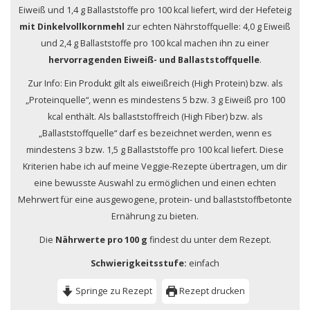
Eiweiß und 1,4 g Ballaststoffe pro 100 kcal liefert, wird der Hefeteig
mit Dinkelvollkornmehl
zur echten Nährstoffquelle: 4,0 g Eiweiß
und 2,4 g Ballaststoffe pro 100 kcal machen ihn zu einer
hervorragenden Eiweiß- und Ballaststoffquelle
.
Zur Info: Ein Produkt gilt als eiweißreich (High Protein) bzw. als
„Proteinquelle“, wenn es mindestens 5 bzw. 3 g Eiweiß pro 100
kcal enthält. Als ballaststoffreich (High Fiber) bzw. als
„Ballaststoffquelle“ darf es bezeichnet werden, wenn es
mindestens 3 bzw. 1,5 g Ballaststoffe pro 100 kcal liefert. Diese
Kriterien habe ich auf meine Veggie-Rezepte übertragen, um dir
eine bewusste Auswahl zu ermöglichen und einen echten
Mehrwert für eine ausgewogene, protein- und ballaststoffbetonte
Ernährung zu bieten.
Die
Nährwerte pro 100 g
findest du unter dem Rezept.
Schwierigkeitsstufe:
einfach
Springe zu Rezept
Rezept drucken