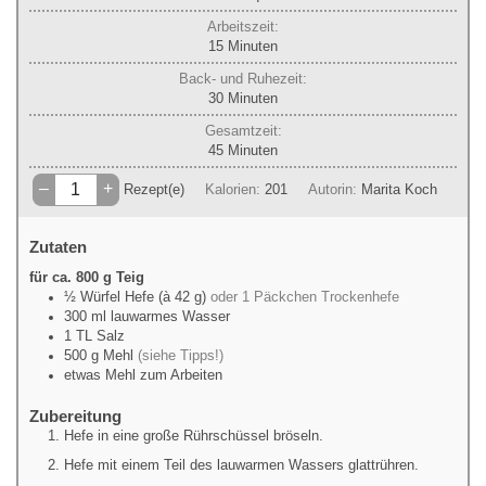
Arbeitszeit:
Minuten
15
Minuten
Back- und Ruhezeit:
Minuten
30
Minuten
Gesamtzeit:
Minuten
45
Minuten
–
+
Rezept(e)
Kalorien:
201
Autorin:
Marita Koch
Zutaten
für ca. 800 g Teig
½
Würfel
Hefe (à 42 g)
oder 1 Päckchen Trockenhefe
300
ml
lauwarmes Wasser
1
TL
Salz
500
g
Mehl
(siehe Tipps!)
etwas
Mehl zum Arbeiten
Zubereitung
Hefe in eine große Rührschüssel bröseln.
Hefe mit einem Teil des lauwarmen Wassers glattrühren.