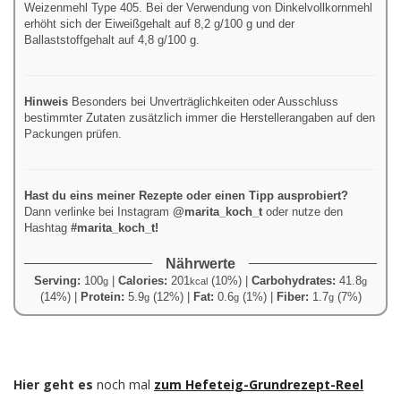
Weizenmehl Type 405. Bei der Verwendung von Dinkelvollkornmehl
erhöht sich der Eiweißgehalt auf 8,2 g/100 g und der
Ballaststoffgehalt auf 4,8 g/100 g.
Hinweis
Besonders bei Unverträglichkeiten oder Ausschluss
bestimmter Zutaten zusätzlich immer die Herstellerangaben auf den
Packungen prüfen.
Hast du eins meiner Rezepte oder einen Tipp ausprobiert?
Dann verlinke bei Instagram
@marita_koch_t
oder nutze den
Hashtag
#marita_koch_t!
Nährwerte
Serving:
100
|
Calories:
201
(10%)
|
Carbohydrates:
41.8
g
kcal
g
(14%)
|
Protein:
5.9
(12%)
|
Fat:
0.6
(1%)
|
Fiber:
1.7
(7%)
g
g
g
–
Hier geht es
noch mal
zum Hefeteig-Grundrezept-Reel