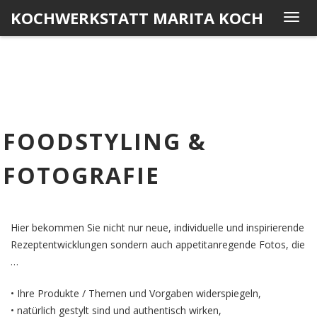
Skip
KOCHWERKSTATT MARITA KOCH
T
to
o
content
g
g
l
e
n
FOODSTYLING &
a
v
FOTOGRAFIE
i
g
a
t
Hier bekommen Sie nicht nur neue, individuelle und inspirierende
i
Rezeptentwicklungen sondern auch appetitanregende Fotos, die
o
…
n
• Ihre Produkte / Themen und Vorgaben widerspiegeln,
• natürlich gestylt sind und authentisch wirken,