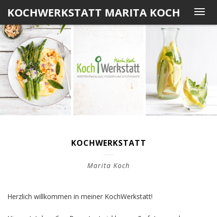
Skip
KOCHWERKSTATT MARITA KOCH
T
to
o
content
g
g
l
e
n
a
v
i
g
a
KOCHWERKSTATT
t
i
Marita Koch
o
n
Herzlich willkommen in meiner KochWerkstatt!