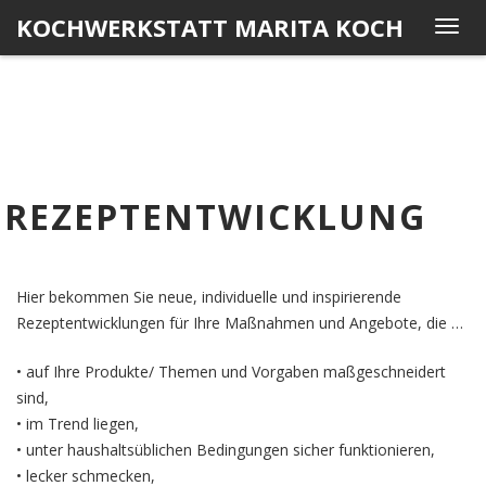
Skip
KOCHWERKSTATT MARITA KOCH
T
to
o
content
g
g
l
e
n
REZEPTENTWICKLUNG
a
v
i
g
Hier bekommen Sie neue, individuelle und inspirierende
a
Rezeptentwicklungen für Ihre Maßnahmen und Angebote, die …
t
i
• auf Ihre Produkte/ Themen und Vorgaben maßgeschneidert
o
sind,
n
• im Trend liegen,
• unter haushaltsüblichen Bedingungen sicher funktionieren,
• lecker schmecken,