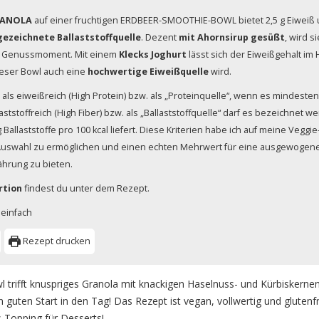
RANOLA
auf einer fruchtigen ERDBEER-SMOOTHIE-BOWL bietet 2,5 g Eiweiß un
gezeichnete Ballaststoffquelle
. Dezent
mit Ahornsirup gesüßt
, wird s
n Genussmoment. Mit einem
Klecks Joghurt
lässt sich der Eiweißgehalt 
ieser Bowl auch eine
hochwertige Eiweißquelle
wird.
lt als eiweißreich (High Protein) bzw. als „Proteinquelle“, wenn es mindesten
llaststoffreich (High Fiber) bzw. als „Ballaststoffquelle“ darf es bezeichnet 
 Ballaststoffe pro 100 kcal liefert. Diese Kriterien habe ich auf meine Vegg
Auswahl zu ermöglichen und einen echten Mehrwert für eine ausgewogene,
ährung zu bieten.
rtion
findest du unter dem Rezept.
einfach
Rezept drucken
trifft knuspriges Granola mit knackigen Haselnuss- und Kürbiskernen
 guten Start in den Tag! Das Rezept ist vegan, vollwertig und glutenfr
s Topping für Desserts!