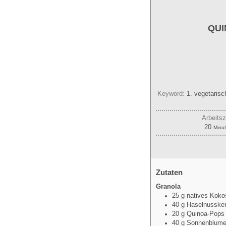
QUI
Keyword:
1. vegetarisch
Arbeitsz
Minu
20
Minu
Zutaten
Granola
25
g
natives Koko
40
g
Haselnusske
20
g
Quinoa-Pops
40
g
Sonnenblume