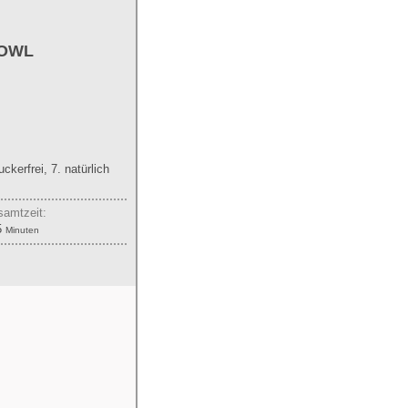
BOWL
uckerfrei, 7. natürlich
amtzeit:
Minuten
5
Minuten