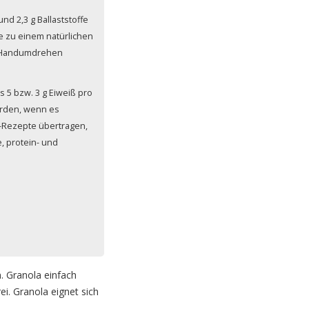
d 2,3 g Ballaststoffe
ie zu einem natürlichen
im Handumdrehen
s 5 bzw. 3 g Eiweiß pro
werden, wenn es
ie-Rezepte übertragen,
 protein- und
. Granola einfach
ei. Granola eignet sich