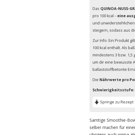
Das
QUINOA-NUSS-G
pro 100 kcal –
eine aus
und unwiderstehliche
steigern, sodass aus d
Zur Info: Ein Produkt gi
100 kcal enthält. Als ba
mindestens 3 bzw. 1,5 g
um dir eine bewusste 
ballaststoffbetonte Ern
Die
Nährwerte pro Po
Schwierigkeitsstufe:
Springe zu Rezept
Samtige Smoothie-Bowl 
selber machen für einen
übrigens auch prima al