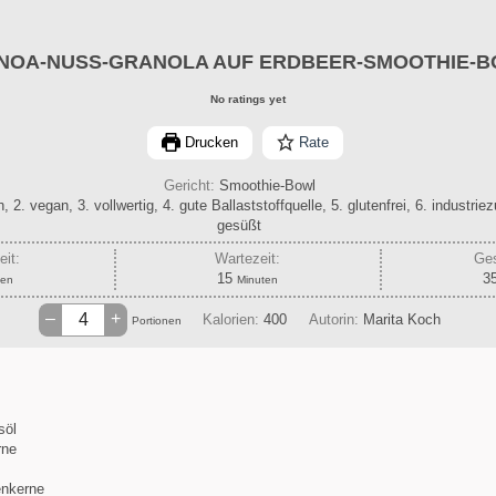
NOA-NUSS-GRANOLA AUF ERDBEER-SMOOTHIE-
No ratings yet
Drucken
Rate
Gericht:
Smoothie-Bowl
, 2. vegan, 3. vollwertig, 4. gute Ballaststoffquelle, 5. glutenfrei, 6. industriez
gesüßt
eit:
Wartezeit:
Ges
ten
Minuten
15
3
ten
Minuten
–
+
Kalorien:
400
Autorin:
Marita Koch
Portionen
söl
rne
nkerne