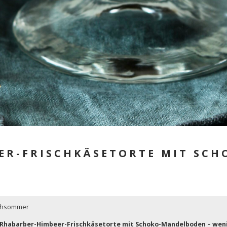
ER-FRISCHKÄSETORTE MIT SC
rühsommer
 Rhabarber-Himbeer-Frischkäsetorte mit Schoko-Mandelboden – wen