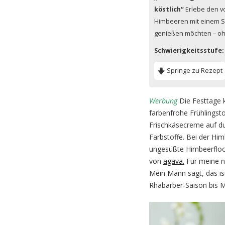
köstlich“
Erlebe den vo
Himbeeren mit einem Sc
genießen möchten – oh
Schwierigkeitsstufe:
Springe zu Rezept
Werbung
Die Festtage 
farbenfrohe Frühlingst
Frischkäsecreme auf du
Farbstoffe. Bei der Him
ungesüßte Himbeerfloc
von
agava.
Für meine ne
Mein Mann sagt, das ist
Rhabarber-Saison bis Mi