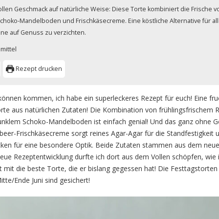
llen Geschmack auf natürliche Weise: Diese Torte kombiniert die Frische 
hoko-Mandelboden und Frischkäsecreme. Eine köstliche Alternative für all
ne auf Genuss zu verzichten.
mittel
Rezept drucken
können kommen, ich habe ein superleckeres Rezept für euch! Eine fru
orte aus natürlichen Zutaten! Die Kombination von frühlingsfrischem
nklem Schoko-Mandelboden ist einfach genial! Und das ganz ohne Ge
beer-Frischkäsecreme sorgt reines Agar-Agar für die Standfestigkeit u
ken für eine besondere Optik. Beide Zutaten stammen aus dem neu
ue Rezeptentwicklung durfte ich dort aus dem Vollen schöpfen, wie 
 mit die beste Torte, die er bislang gegessen hat! Die Festtagstorten
tte/Ende Juni sind gesichert!