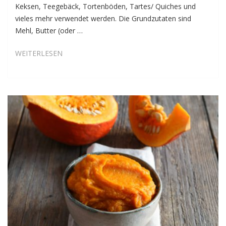
Keksen, Teegebäck, Tortenböden, Tartes/ Quiches und
vieles mehr verwendet werden. Die Grundzutaten sind
Mehl, Butter (oder …
3
WEITERLESEN
TIPPS
&
1
HACK
FÜR
PERFEKTES
MÜRBETEIG-
GEBÄCK!