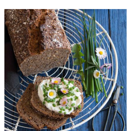
AUSWÄHLEN
UND
ZUM
FÜLLEN
VORBEREITEN