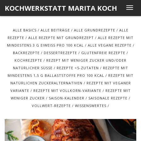
Skip
KOCHWERKSTATT MARITA KOCH
T
to
o
content
g
ALLE BASICS
ALLE BEITRÄGE
ALLE GRUNDREZEPTE
ALLE
g
REZEPTE
ALLE REZEPTE MIT GRUNDREZEPT
ALLE REZEPTE MIT
l
MINDESTENS 3 G EIWEISS PRO 100 KCAL
ALLE VEGANE REZEPTE
e
BACKREZEPTE
DESSERTREZEPTE
GLUTENFREIE REZEPTE
n
KOCHREZEPTE
REZEPT MIT WENIGER ZUCKER UND/ODER
a
NATÜRLICHER SÜSSE
REZEPTE <5-ZUTATEN
REZEPTE MIT
v
MINDESTENS 1,5 G BALLASTSTOFFE PRO 100 KCAL
REZEPTE MIT
i
NATÜRLICHEN ZUCKERALTERNATIVEN
REZEPTE MIT VEGANER
g
VARIANTE
REZEPTE MIT VOLLKORN-VARIANTE
REZEPTE MIT
a
WENIGER ZUCKER
SAISON-KALENDER
SAISONALE REZEPTE
t
VOLLWERT-REZEPTE
WISSENSWERTES
i
o
n