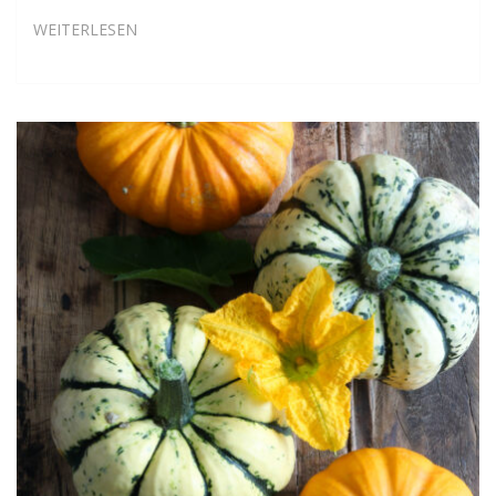
KÜRBISPÜREE
WEITERLESEN
AUS
DEM
OFEN
(GRUNDREZEPT)