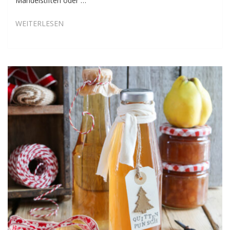
Mandelstiften oder …
BRATQUITTE
WEITERLESEN
MIT
CRANBERRIES,
ZIMT
UND
VANILLE