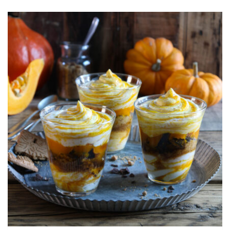
INGWER
UND
ZIMT