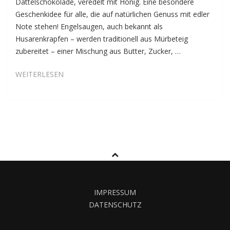
Dattelschokolade, veredelt mit Honig. Eine besondere
Geschenkidee für alle, die auf natürlichen Genuss mit edler
Note stehen! Engelsaugen, auch bekannt als
Husarenkrapfen – werden traditionell aus Mürbeteig
zubereitet – einer Mischung aus Butter, Zucker, …
KAKAO-
WEITERLESEN
ENGELSAUGEN
MIT
SCHOKO-
HONIGFÜLLUNG
DE
LUXE
IMPRESSUM
DATENSCHUTZ