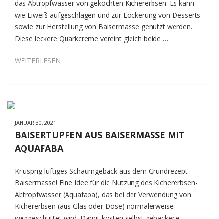
das Abtropfwasser von gekochten Kichererbsen. Es kann
wie Eiweiß aufgeschlagen und zur Lockerung von Desserts
sowie zur Herstellung von Baisermasse genutzt werden.
Diese leckere Quarkcreme vereint gleich beide …
ZITRONEN-
WEITERLESEN
QUARKCREME
MIT
BLUTORANGEN
UND
BAISER-
JANUAR 30, 2021
CRUNCH
BAISERTUPFEN AUS BAISERMASSE MIT
AQUAFABA
Knusprig-luftiges Schaumgebäck aus dem Grundrezept
Baisermasse! Eine Idee für die Nutzung des Kichererbsen-
Abtropfwasser (Aquafaba), das bei der Verwendung von
Kichererbsen (aus Glas oder Dose) normalerweise
weggeschüttet wird. Damit kosten selbst gebackene