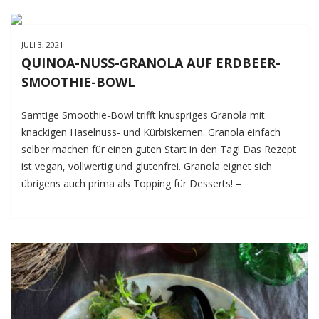
KÜRBIS-
SWIRL
UND
JULI 3, 2021
GEWÜRZSPEKULATIUS-
QUINOA-NUSS-GRANOLA AUF ERDBEER-
SCHOKO-
SMOOTHIE-BOWL
CRUNCH
Samtige Smoothie-Bowl trifft knuspriges Granola mit
knackigen Haselnuss- und Kürbiskernen. Granola einfach
selber machen für einen guten Start in den Tag! Das Rezept
ist vegan, vollwertig und glutenfrei. Granola eignet sich
übrigens auch prima als Topping für Desserts! –