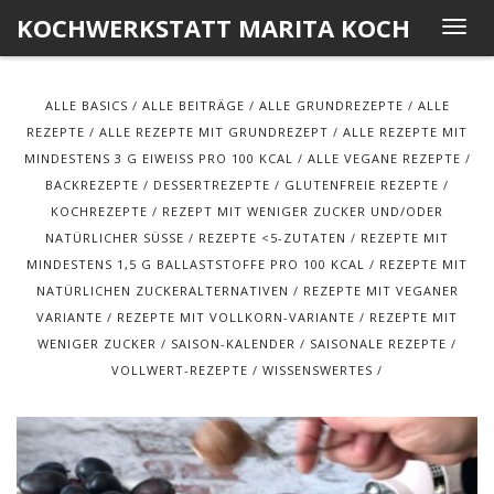
Skip
KOCHWERKSTATT MARITA KOCH
T
to
o
content
g
ALLE BASICS
ALLE BEITRÄGE
ALLE GRUNDREZEPTE
ALLE
g
REZEPTE
ALLE REZEPTE MIT GRUNDREZEPT
ALLE REZEPTE MIT
l
MINDESTENS 3 G EIWEISS PRO 100 KCAL
ALLE VEGANE REZEPTE
e
BACKREZEPTE
DESSERTREZEPTE
GLUTENFREIE REZEPTE
n
KOCHREZEPTE
REZEPT MIT WENIGER ZUCKER UND/ODER
a
NATÜRLICHER SÜSSE
REZEPTE <5-ZUTATEN
REZEPTE MIT
v
MINDESTENS 1,5 G BALLASTSTOFFE PRO 100 KCAL
REZEPTE MIT
i
NATÜRLICHEN ZUCKERALTERNATIVEN
REZEPTE MIT VEGANER
g
VARIANTE
REZEPTE MIT VOLLKORN-VARIANTE
REZEPTE MIT
a
WENIGER ZUCKER
SAISON-KALENDER
SAISONALE REZEPTE
t
VOLLWERT-REZEPTE
WISSENSWERTES
i
o
n