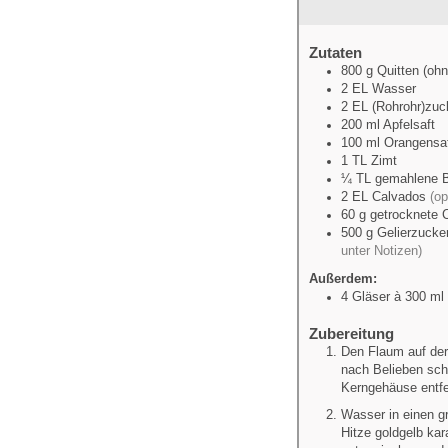
Zutaten
800
g
Quitten (oh
2
EL
Wasser
2
EL
(Rohrohr)zuc
200
ml
Apfelsaft
100
ml
Orangensa
1
TL
Zimt
¼
TL
gemahlene B
2
EL
Calvados
(op
60
g
getrocknete 
500
g
Gelierzucker
unter Notizen)
Außerdem:
4
Gläser à 300 ml 
Zubereitung
Den Flaum auf der
nach Belieben sch
Kerngehäuse entfe
Wasser in einen g
Hitze goldgelb kar