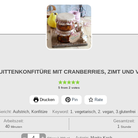
ITTENKONFITÜRE MIT CRANBERRIES, ZIMT UND 
5
from
2
votes
Drucken
Pin
Rate
ericht:
Aufstrich, Konfitüre
Keyword:
1. vegetarisch, 2. vegan, 3.glutenfrei
Arbeitszeit:
Gesamtzeit:
Minuten
Stunde
40
1
Minuten
Stunde
–
+
Autorin:
Marita Koch