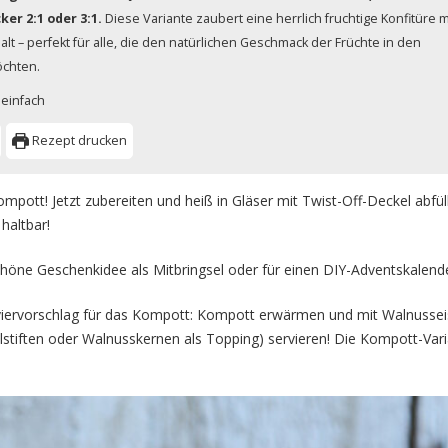
er 2:1 oder 3:1.
Diese Variante zaubert eine herrlich fruchtige Konfitüre m
t – perfekt für alle, die den natürlichen Geschmack der Früchte in den
öchten.
einfach
Rezept drucken
ompott! Jetzt zubereiten und heiß in Gläser mit Twist-Off-Deckel abfül
haltbar!
chöne Geschenkidee als Mitbringsel oder für einen DIY-Adventskalend
viervorschlag für das Kompott: Kompott erwärmen und mit Walnusseis 
lstiften oder Walnusskernen als Topping) servieren! Die Kompott-Vari