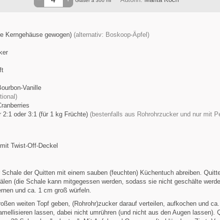
Gläser à 300 ml
ne Kerngehäuse gewogen)
(alternativ: Boskoop-Äpfel)
ker
ft
ourbon-Vanille
tional)
Cranberries
 2:1 oder 3:1 (für 1 kg Früchte)
(bestenfalls aus Rohrohrzucker und nur mit P
mit Twist-Off-Deckel
 Schale der Quitten mit einem sauben (feuchten) Küchentuch abreiben. Quitte
älen (die Schale kann mitgegessen werden, sodass sie nicht geschälte werd
rnen und ca. 1 cm groß würfeln.
roßen weiten Topf geben, (Rohrohr)zucker darauf verteilen, aufkochen und ca.
amellisieren lassen, dabei nicht umrühren (und nicht aus den Augen lassen). 