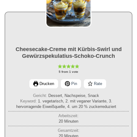
Cheesecake-Creme mit Kürbis-Swirl und
Gewürzspekulatius-Schoko-Crunch
5
from 1 vote
Drucken
Pin
Rate
Gericht:
Dessert, Nachspeise, Snack
Keyword:
1. vegetarisch, 2. mit veganer Variante, 3.
hervorragende Eiweißquelle, 4. um 20 % zuckerreduziert
Arbeitszeit:
Minuten
20
Minuten
Gesamtzeit:
Minuten
20
Minuten