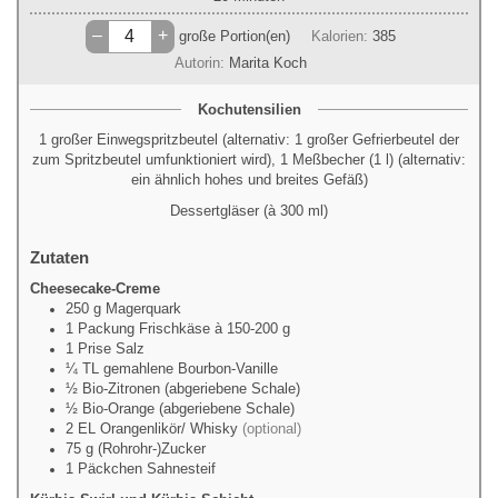
–
+
große Portion(en)
Kalorien:
385
Autorin:
Marita Koch
Kochutensilien
1 großer Einwegspritzbeutel (alternativ: 1 großer Gefrierbeutel der
zum Spritzbeutel umfunktioniert wird), 1 Meßbecher (1 l) (alternativ:
ein ähnlich hohes und breites Gefäß)
Dessertgläser (à 300 ml)
Zutaten
Cheesecake-Creme
250
g
Magerquark
1
Packung
Frischkäse à 150-200 g
1
Prise
Salz
¼
TL
gemahlene Bourbon-Vanille
½
Bio-Zitronen (abgeriebene Schale)
½
Bio-Orange (abgeriebene Schale)
2
EL
Orangenlikör/ Whisky
(optional)
75
g
(Rohrohr-)Zucker
1
Päckchen
Sahnesteif