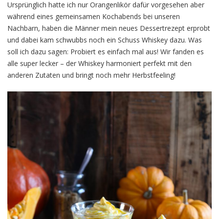
Ursprünglich hatte ich nur Orangenlikör dafür vorgesehen aber
während eines gemeinsamen Kochabends bei unseren
Nachbarn, haben die Männer mein neues Dessertrezept erprobt
und dabei kam schwubbs noch ein Schuss Whiskey dazu. Was
soll ich dazu sagen: Probiert es einfach mal aus! Wir fanden es
alle super lecker – der Whiskey harmoniert perfekt mit den
anderen Zutaten und bringt noch mehr Herbstfeeling!