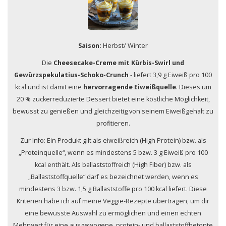
Saison:
Herbst/ Winter
Die
Cheesecake-Creme mit Kürbis-Swirl und
Gewürzspekulatius-Schoko-Crunch
- liefert 3,9 g Eiweiß pro 100
kcal und ist damit eine
hervorragende Eiweißquelle
. Dieses um
20 % zuckerreduzierte Dessert bietet eine köstliche Möglichkeit,
bewusst zu genießen und gleichzeitig von seinem Eiweißgehalt zu
profitieren.
Zur Info: Ein Produkt gilt als eiweißreich (High Protein) bzw. als
„Proteinquelle“, wenn es mindestens 5 bzw. 3 g Eiweiß pro 100
kcal enthält. Als ballaststoffreich (High Fiber) bzw. als
„Ballaststoffquelle“ darf es bezeichnet werden, wenn es
mindestens 3 bzw. 1,5 g Ballaststoffe pro 100 kcal liefert. Diese
Kriterien habe ich auf meine Veggie-Rezepte übertragen, um dir
eine bewusste Auswahl zu ermöglichen und einen echten
Mehrwert für eine ausgewogene, protein- und ballaststoffbetonte