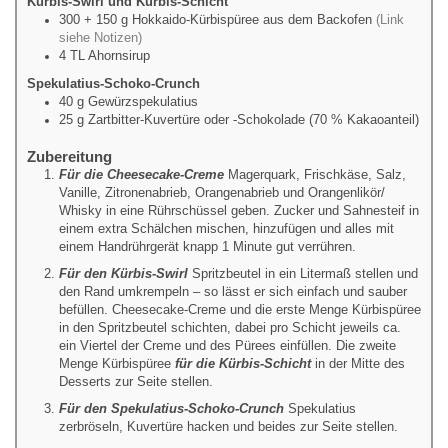
Kürbis-Swirl und Kürbis-Schicht
300 + 150
g
Hokkaido-Kürbispüree aus dem Backofen
(Link
siehe Notizen)
4
TL
Ahornsirup
Spekulatius-Schoko-Crunch
40
g
Gewürzspekulatius
25
g
Zartbitter-Kuvertüre oder -Schokolade (70 % Kakaoanteil)
Zubereitung
Für die Cheesecake-Creme
Magerquark, Frischkäse, Salz,
Vanille, Zitronenabrieb, Orangenabrieb und Orangenlikör/
Whisky in eine Rührschüssel geben. Zucker und Sahnesteif in
einem extra Schälchen mischen, hinzufügen und alles mit
einem Handrührgerät knapp 1 Minute gut verrühren.
Für den Kürbis-Swirl
Spritzbeutel in ein Litermaß stellen und
den Rand umkrempeln – so lässt er sich einfach und sauber
befüllen. Cheesecake-Creme und die erste Menge Kürbispüree
in den Spritzbeutel schichten, dabei pro Schicht jeweils ca.
ein Viertel der Creme und des Pürees einfüllen. Die zweite
Menge Kürbispüree
für die Kürbis-Schicht
in der Mitte des
Desserts zur Seite stellen.
Für den Spekulatius-Schoko-Crunch
Spekulatius
zerbröseln, Kuvertüre hacken und beides zur Seite stellen.