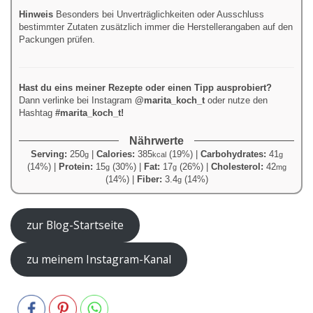
Hinweis
Besonders bei Unverträglichkeiten oder Ausschluss
bestimmter Zutaten zusätzlich immer die Herstellerangaben auf den
Packungen prüfen.
Hast du eins meiner Rezepte oder einen Tipp ausprobiert?
Dann verlinke bei Instagram
@marita_koch_t
oder nutze den
Hashtag
#marita_koch_t!
Nährwerte
Serving:
250
|
Calories:
385
(19%)
|
Carbohydrates:
41
g
kcal
g
(14%)
|
Protein:
15
(30%)
|
Fat:
17
(26%)
|
Cholesterol:
42
g
g
mg
(14%)
|
Fiber:
3.4
(14%)
g
zur Blog-Startseite
zu meinem Instagram-Kanal