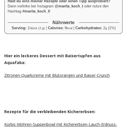
Hast du eins meiner Rezepte oder einen Tipp ausprobiert?
Dann verlinke bei Instagram
@marita_koch_t
oder nutze den
Hashtag
#marita_koch_t!
Nährwerte
Serving:
1
|
Calories:
9
|
Carbohydrates:
2
(1%)
Stück (2 g)
kcal
g
–
Hier ein leckeres Dessert mit Baisertupfen aus
Aquafaba:
Zitronen-Quarkcreme mit Blutorangen und Baiser-Crunch
–
Rezepte für die verbleibenden Kichererbsen:
Kürbis-Möhren-Suppenbowl mit Kichererbsen-Lauch-Erdnuss-