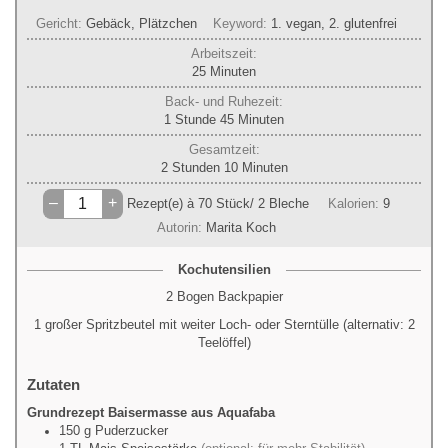
Gericht:
Gebäck, Plätzchen
Keyword:
1. vegan, 2. glutenfrei
Arbeitszeit:
Minuten
25
Minuten
Back- und Ruhezeit:
Stunde
Minuten
1
Stunde
45
Minuten
Gesamtzeit:
Stunden
Minuten
2
Stunden
10
Minuten
–
+
Rezept(e) à 70 Stück/ 2 Bleche
Kalorien:
9
Autorin:
Marita Koch
Kochutensilien
2 Bogen Backpapier
1 großer Spritzbeutel mit weiter Loch- oder Sterntülle (alternativ: 2
Teelöffel)
Zutaten
Grundrezept Baisermasse aus Aquafaba
150
g
Puderzucker