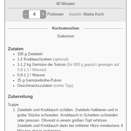
Minuten
40
Minuten
–
+
Portionen
Autorin:
Marita Koch
Kochutensilien
Stabmixer
Zutaten
100
g
Zwiebeln
1-2
Knoblauchzehen
(optional)
1-1,2
kg
Gemüse der Saison
(für 800 g geputzt gewogen auf
0,8-1,1 l Wasser)
0,8-1,1
l
Wasser
25
g
Gemüsebrühe-Pulver
Geschmackszutaten
(siehe Tipp)
Zubereitung
Suppe
Zwiebeln und Knoblauch schälen. Zwiebeln halbieren und in
grobe Stücke schneiden. Knoblauch in Scheiben schneiden
oder pressen. Olivenöl in einem großen Topf erhitzen.
Zwiebeln und Knoblauch darin bei mittlerer Hitze mindestens 4
Minuten glasig andünsten.