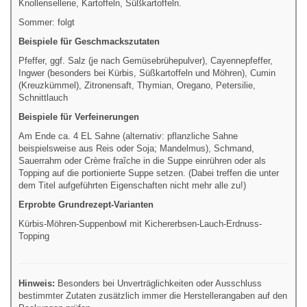
Knollensellerie, Kartoffeln, Süßkartoffeln.
Sommer: folgt
Beispiele für Geschmackszutaten
Pfeffer, ggf. Salz (je nach Gemüsebrühepulver), Cayennepfeffer,
Ingwer (besonders bei Kürbis, Süßkartoffeln und Möhren), Cumin
(Kreuzkümmel), Zitronensaft, Thymian, Oregano, Petersilie,
Schnittlauch
Beispiele für Verfeinerungen
Am Ende ca. 4 EL Sahne (alternativ: pflanzliche Sahne
beispielsweise aus Reis oder Soja; Mandelmus), Schmand,
Sauerrahm oder Crème fraîche in die Suppe einrühren oder als
Topping auf die portionierte Suppe setzen. (Dabei treffen die unter
dem Titel aufgeführten Eigenschaften nicht mehr alle zu!)
Erprobte Grundrezept-Varianten
Kürbis-Möhren-Suppenbowl mit Kichererbsen-Lauch-Erdnuss-
Topping
Hinweis:
Besonders bei Unverträglichkeiten oder Ausschluss
bestimmter Zutaten zusätzlich immer die Herstellerangaben auf den