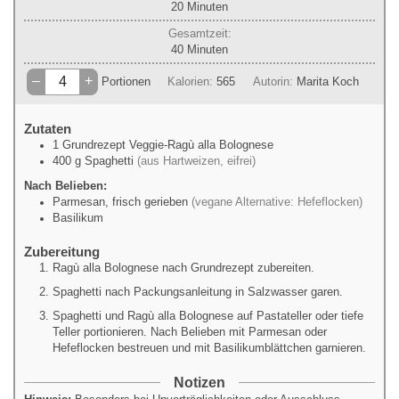
Minuten
20
Minuten
Gesamtzeit:
Minuten
40
Minuten
–
+
Portionen
Kalorien:
565
Autorin:
Marita Koch
Zutaten
1
Grundrezept Veggie-Ragù alla Bolognese
400
g
Spaghetti
(aus Hartweizen, eifrei)
Nach Belieben:
Parmesan, frisch gerieben
(vegane Alternative: Hefeflocken)
Basilikum
Zubereitung
Ragù alla Bolognese nach Grundrezept zubereiten.
Spaghetti nach Packungsanleitung in Salzwasser garen.
Spaghetti und Ragù alla Bolognese auf Pastateller oder tiefe
Teller portionieren. Nach Belieben mit Parmesan oder
Hefeflocken bestreuen und mit Basilikumblättchen garnieren.
Notizen