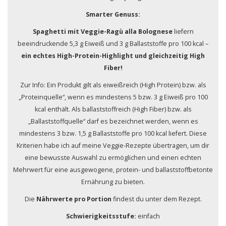
Smarter Genuss:
Spaghetti mit Veggie-Ragù alla Bolognese
liefern
beeindruckende 5,3 g Eiweiß und 3 g Ballaststoffe pro 100 kcal –
ein echtes High-Protein-Highlight und gleichzeitig High
Fiber!
Zur Info: Ein Produkt gilt als eiweißreich (High Protein) bzw. als
„Proteinquelle“, wenn es mindestens 5 bzw. 3 g Eiweiß pro 100
kcal enthält. Als ballaststoffreich (High Fiber) bzw. als
„Ballaststoffquelle“ darf es bezeichnet werden, wenn es
mindestens 3 bzw. 1,5 g Ballaststoffe pro 100 kcal liefert. Diese
Kriterien habe ich auf meine Veggie-Rezepte übertragen, um dir
eine bewusste Auswahl zu ermöglichen und einen echten
Mehrwert für eine ausgewogene, protein- und ballaststoffbetonte
Ernährung zu bieten.
Die
Nährwerte pro Portion
findest du unter dem Rezept.
Schwierigkeitsstufe:
einfach