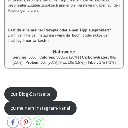
Hinweis:
Besonders bei Unverträglichkeiten oder Ausschluss
bestimmter Zutaten zusätzlich immer die Herstellerangaben auf den
Packungen prüfen.
Hast du eins meiner Rezepte oder einen Tipp ausprobiert?
Dann verlinke bei Instagram
@marita_koch_t
oder nutze den
Hashtag
#marita_koch_t
!
Nährwerte
Serving:
635
|
Calories:
565
(28%)
|
Carbohydrates:
84
g
kcal
g
(28%)
|
Protein:
30
(60%)
|
Fat:
10
(15%)
|
Fiber:
17
(71%)
g
g
g
–
zur Blog-Startseite
zu meinem Instagram-Kanal