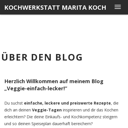
Skip
KOCHWERKSTATT MARITA KOCH
T
to
o
content
g
g
l
e
n
ÜBER DEN BLOG
a
v
i
g
Herzlich Willkommen auf meinem Blog
a
„Veggie-einfach-lecker!“
t
i
Du suchst
einfache, leckere und preiswerte Rezepte
, die
o
dich an deinen
Veggie-Tagen
inspirieren und dir das Kochen
n
erleichtern? Die deine Einkaufs- und Kochkompetenz steigern
und so deinen Speiseplan dauerhaft bereichern?