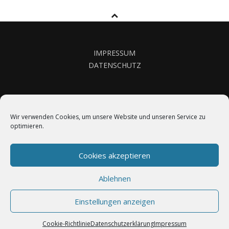
IMPRESSUM
DATENSCHUTZ
KONTAKT
Wir verwenden Cookies, um unsere Website und unseren Service zu
optimieren.
Cookies akzeptieren
Ablehnen
© 2026 All rights reserved by Marita Koch
Einstellungen anzeigen
Cookie-Richtlinie
Datenschutzerklärung
Impressum