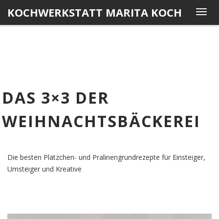
Skip
KOCHWERKSTATT MARITA KOCH
T
to
o
content
g
g
l
e
n
DAS 3×3 DER
a
v
WEIHNACHTSBÄCKEREI
i
g
a
t
Die besten Plätzchen- und Pralinengrundrezepte für Einsteiger,
i
Umsteiger und Kreative
o
n