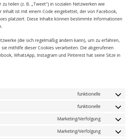
r zu teilen (z. B. „Tweet“) in sozialen Netzwerken wie
 Inhalt ist mit einem Code eingebettet, der von Facebook,
es platziert. Diese Inhalte können bestimmte Informationen
n.
Netzwerke (die sich regelmäßig ändern kann), um zu erfahren,
 sie mithilfe dieser Cookies verarbeiten. Die abgerufenen
book, WhatsApp, Instagram und Pinterest hat seine Sitze in
funktionelle
Consent
to
funktionelle
Consent
service
to
Marketing/Verfolgung
wordpress
Consent
service
to
Marketing/Verfolgung
cookie-
Consent
service
notice-