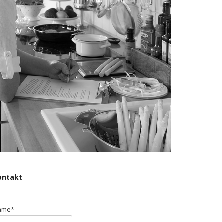
ontakt
ame*