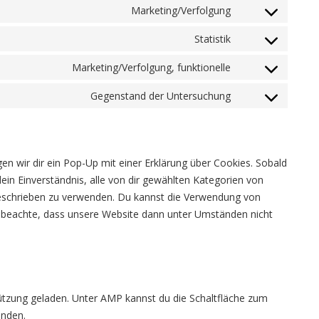
to
Marketing/Verfolgung
google-
for-
Consent
service
fonts
gdpr
to
Statistik
google-
Consent
service
recaptcha
to
Marketing/Verfolgung, funktionelle
google-
Consent
service
maps
to
Gegenstand der Untersuchung
youtube
Consent
service
to
facebook
service
sonstiges
n wir dir ein Pop-Up mit einer Erklärung über Cookies. Sobald
 dein Einverständnis, alle von dir gewählten Kategorien von
beschrieben zu verwenden. Du kannst die Verwendung von
e beachte, dass unsere Website dann unter Umständen nicht
tützung geladen. Unter AMP kannst du die Schaltfläche zum
enden.